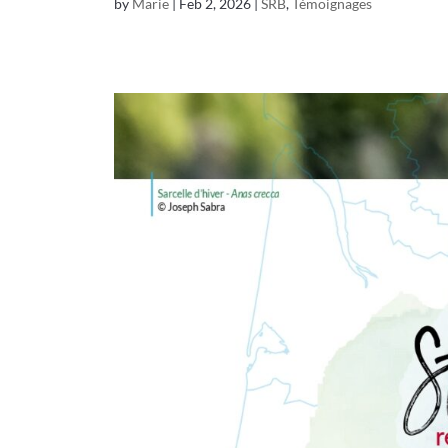
by
Marie
|
Feb 2, 2026
|
SRB
,
Témoignages