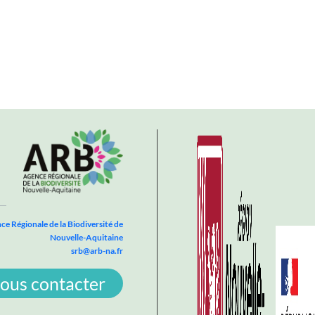
ce Régionale de la Biodiversité de
Nouvelle-Aquitaine
srb@arb-na.fr
ous contacter