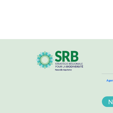
Agen
N