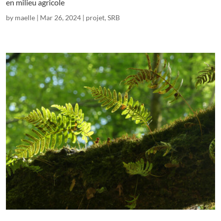
en milieu agricole
by
maelle
|
Mar 26, 2024
|
projet
,
SRB