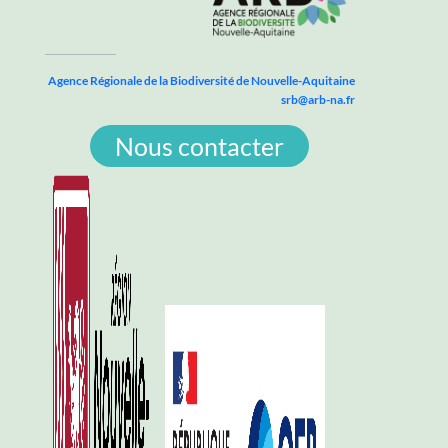
Agence Régionale de la Biodiversité de Nouvelle-Aquitaine
srb@arb-na.fr
Nous contacter