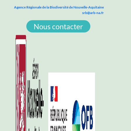
Agence Régionale de la Biodiversité de Nouvelle-Aquitaine
srb@arb-na.fr
Nous contacter