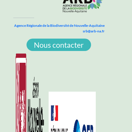
Agence Régionale de la Biodiversité de Nouvelle-Aquitaine
srb@arb-na.fr
Nous contacter