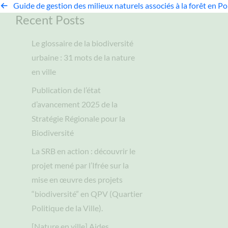
Guide de gestion des milieux naturels associés à la forêt en 
Recent Posts
Le glossaire de la biodiversité
urbaine : 31 mots de la nature
en ville
Publication de l’état
d’avancement 2025 de la
Stratégie Régionale pour la
Biodiversité
La SRB en action : découvrir le
projet mené par l’Ifrée sur la
mise en œuvre des projets
“biodiversité” en QPV (Quartier
Politique de la Ville).
[Nature en ville] Aides