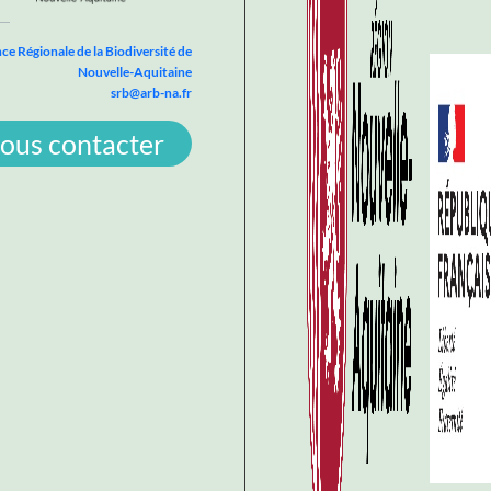
ce Régionale de la Biodiversité de
Nouvelle-Aquitaine
srb@arb-na.fr
ous contacter