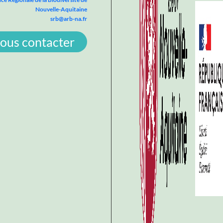
Nouvelle-Aquitaine
srb@arb-na.fr
ous contacter